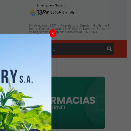
El tiempo en Navarro
13º
95%
9 km/h
Nº de edición 3371 - Propietario y Director: Guillermo F.
Ibarra. Domicilio Legal: 26 Nº 630 de Navarro, Bs. As. Nº
de Registro de la Propiedad Intelectual: 61268174
x
Buscar
Contacto
por: