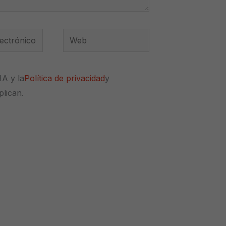
Web
*
HA y la
Política de privacidad
y
plican.