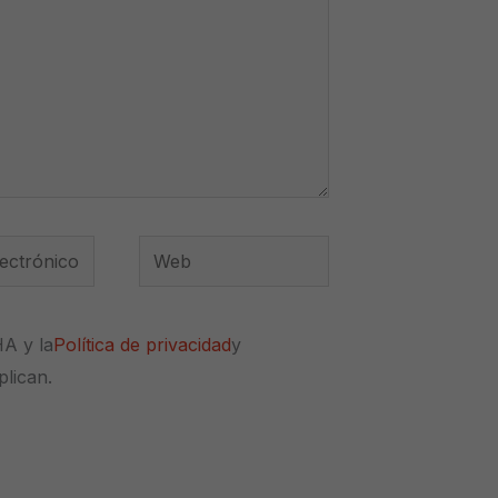
Web
*
HA y la
Política de privacidad
y
plican.