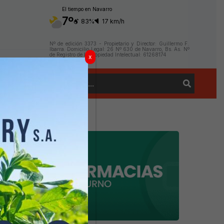
El tiempo en Navarro
7º
83%
17 km/h
Nº de edición 3373 - Propietario y Director: Guillermo F.
Ibarra. Domicilio Legal: 26 Nº 630 de Navarro, Bs. As. Nº
de Registro de la Propiedad Intelectual: 61268174
x
Buscar
Contacto
por: