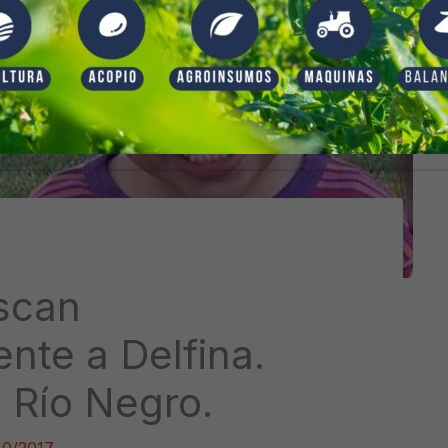
scan
te a Delfina.
 Río Negro.