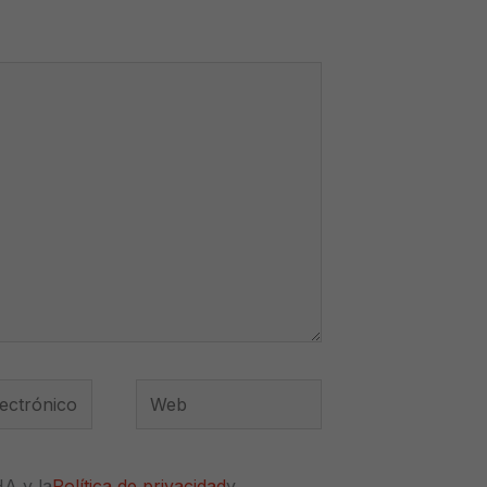
Web
*
HA y la
Política de privacidad
y