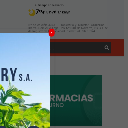
El tiempo en Navarro
7º
81%
17 km/h
Nº de edición 3373 - Propietario y Director: Guillermo F.
Ibarra. Domicilio Legal: 26 Nº 630 de Navarro, Bs. As. Nº
de Registro de la Propiedad Intelectual: 61268174
x
Buscar
Contacto
por: