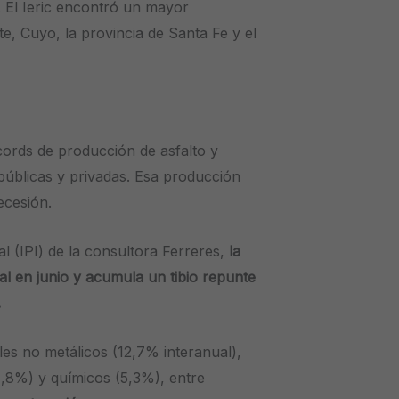
. El Ieric encontró un mayor
e, Cuyo, la provincia de Santa Fe y el
cords de producción de asfalto y
 públicas y privadas. Esa producción
ecesión.
l (IPI) de la consultora Ferreres,
la
ual en junio y acumula un tibio repunte
.
es no metálicos (12,7% interanual),
1,8%) y químicos (5,3%), entre