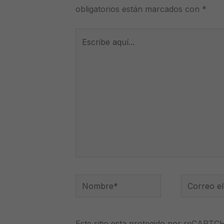
obligatorios están marcados con
*
Escribe
aquí...
Nombre*
Correo
electrónico
Este sitio esta protegido por reCAPTC