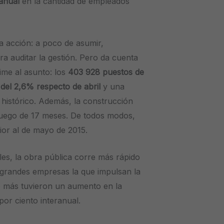
anual
en la cantidad de empleados
a acción: a poco de asumir,
a auditar la gestión. Pero da cuenta
ime al asunto: los
403 928 puestos de
del 2,6% respecto de abril
y una
histórico. Además, la construcción
 luego de 17 meses. De todos modos,
erior al de mayo de 2015.
les, la obra pública corre más rápido
s grandes empresas la que impulsan la
 o más tuvieron un aumento en la
por ciento interanual.