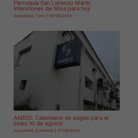
Parroquia San Lorenzo Mártir.
Intenciones de Misa para hoy
Actualidad
,
Culto
|
08/08/2026
ANSES. Calendario de pagos para el
lunes 10 de agosto
Actualidad
,
Economía
|
07/08/2026