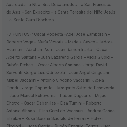
Aparecida- a Ntra. Sra. Desatanudos – a San Francisco
de Asís – San Expedito – a Santa Teresita del Niño Jesús
– al Santo Cura Brochero.
-DIFUNTOS-: Oscar Podestá –Abel José Zamborain –
Roberto Vega – María Victoria – Mariela Casco – Isidora
Huamán – Abraham Aón – Juan Ramón Iriarte – Oscar
Alberto Santana – Juan Lazareno García – Alicia Giudici –
Rubén Etchart – Oscar Alberto Santana -Jorge David
Serventi -Jorge Luis Odriozola – Juan Ángel Cingolani –
Mabel Vaccarini – Antonio y Adolfo Vaccarini -Adela
Fiondi – Jorge Dapuetto – Margarita Sutto de Echeverría
– José Manuel Echeverría – Rubén Daguerre- Miguel
Chotro – Oscar Cabanillas – Elsa Tumini – Roberto
Antonio Albano – Elisa Carril de Vaccarini – Andrea Carina
Elizalde – Rosa Susana Sciófalo de Ferrari – Holver
Piccioni – Lucas García – Rubén Ezequiel Torres –Juan