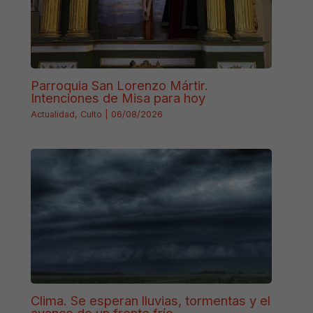
Parroquia San Lorenzo Mártir.
Intenciones de Misa para hoy
Actualidad
,
Culto
|
06/08/2026
Clima. Se esperan lluvias, tormentas y el
avance de un frente frío