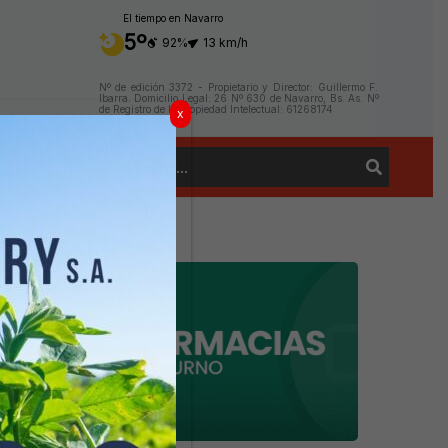
El tiempo en Navarro
5º
92%
13 km/h
Nº de edición 3372 - Propietario y Director: Guillermo F.
Ibarra. Domicilio Legal: 26 Nº 630 de Navarro, Bs. As. Nº
de Registro de la Propiedad Intelectual: 61268174
x
Buscar
Contacto
por: