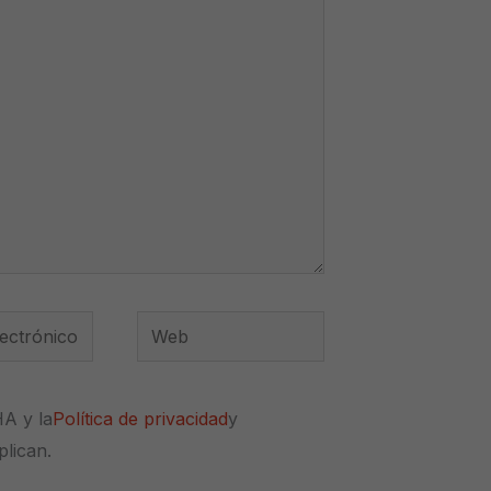
Web
*
HA y la
Política de privacidad
y
plican.