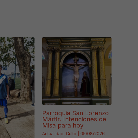
Parroquia San Lorenzo
Mártir. Intenciones de
Misa para hoy
Actualidad
,
Culto
|
05/08/2026