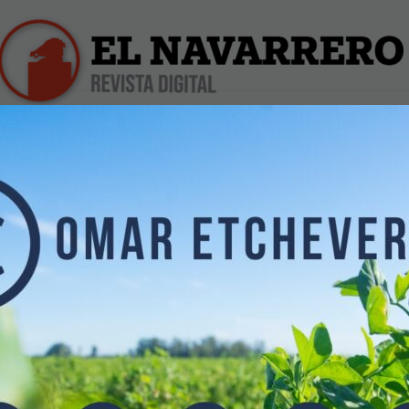
iles
Farmacias de Turno
Profesionales
Dólar Hoy
BLICACIÓN.
 CASTELLARI.
06/2017