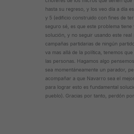
choferes de los micros que tienen que
hasta su regreso, y los veo día a día es
y 5 (edificio construido con fines de te
seguro sé, es que este problema tiene
solución, y no seguir usando este rea
campañas partidarias de ningún partido 
va mas allá de la política, tenemos qu
las personas. Hagamos algo pensemo
sea momentáneamente un parador, per
acompañar a que Navarro sea el mejor 
para lograr esto es fundamental soluci
pueblo). Gracias por tanto, perdón por