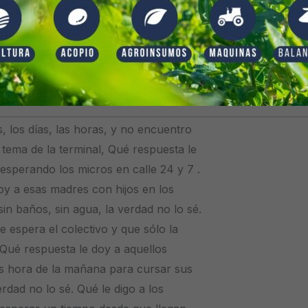
, los días, las horas, y no encuentro
 tema de la terminal, Qué respuesta le
sperando los micros en calle 24 y 7 .
doy a esas madres con […]
, los días, las horas, y no encuentro
 tema de la terminal, Qué respuesta le
sperando los micros en calle 24 y 7 .
oy a esas madres con hijos en los
in baños, sin agua, la verdad no lo sé.
e espera el colectivo y que sólo la
 Qué
respuesta le doy a aquellos
s hora de la mañana para cursar sus
erdad no lo sé. Qué le digo a los