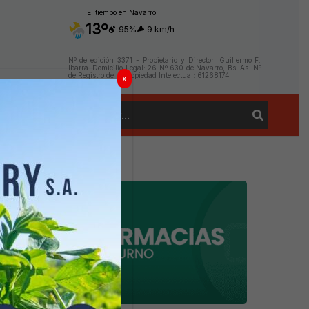
El tiempo en Navarro
13º
95%
9 km/h
Nº de edición 3371 - Propietario y Director: Guillermo F.
Ibarra. Domicilio Legal: 26 Nº 630 de Navarro, Bs. As. Nº
de Registro de la Propiedad Intelectual: 61268174
x
Buscar
Contacto
por: