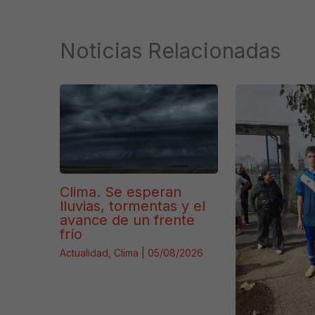
Noticias Relacionadas
Clima. Se esperan
lluvias, tormentas y el
avance de un frente
frío
Actualidad
,
Clima
|
05/08/2026