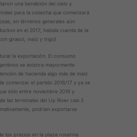
ltaron una bendición del cielo y
rindes para la cosecha que comenzará
cosas, en términos generales aún
ductivo en el 2017, habida cuenta de la
n girasol, maíz y trigo)
ural la exportación. El consumo
rgentinos se avizora mayormente
etención de hacienda algo más de maíz
a de comenzar el partido 2016/17 y ya se
que sólo entre noviembre 2016 y
e las terminales del Up River casi 3
timativamente, podrían exportarse
.
de los precios en la plaza rosarina