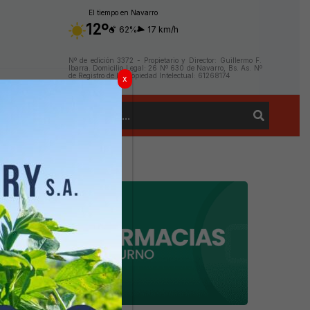
El tiempo en Navarro
12º
62%
17 km/h
Nº de edición 3372 - Propietario y Director: Guillermo F.
Ibarra. Domicilio Legal: 26 Nº 630 de Navarro, Bs. As. Nº
de Registro de la Propiedad Intelectual: 61268174
x
Buscar
Contacto
por: