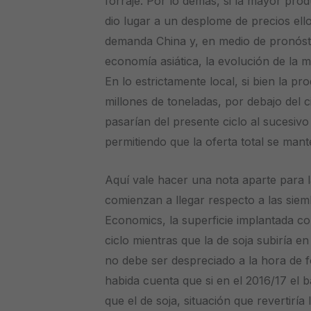
forraje. Por lo demás, si la mayor pr
dio lugar a un desplome de precios ell
demanda China y, en medio de pronósti
economía asiática, la evolución de la 
En lo estrictamente local, si bien la p
millones de toneladas, por debajo del ci
pasarían del presente ciclo al sucesi
permitiendo que la oferta total se ma
Aquí vale hacer una nota aparte para 
comienzan a llegar respecto a las si
Economics, la superficie implantada c
ciclo mientras que la de soja subiría e
no debe ser despreciado a la hora de f
habida cuenta que si en el 2016/17 el 
que el de soja, situación que revertirí