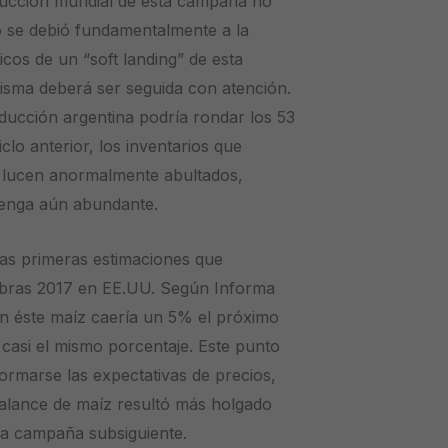
oducción mundial de esta campaña no
o se debió fundamentalmente a la
cos de un “soft landing” de esta
misma deberá ser seguida con atención.
roducción argentina podría rondar los 53
clo anterior, los inventarios que
vo lucen anormalmente abultados,
ntenga aún abundante.
las primeras estimaciones que
embras 2017 en EE.UU. Según Informa
on éste maíz caería un 5% el próximo
n casi el mismo porcentaje. Este punto
ormarse las expectativas de precios,
balance de maíz resultó más holgado
a la campaña subsiguiente.