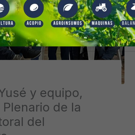
 Yusé y equipo,
 Plenario de la
toral del