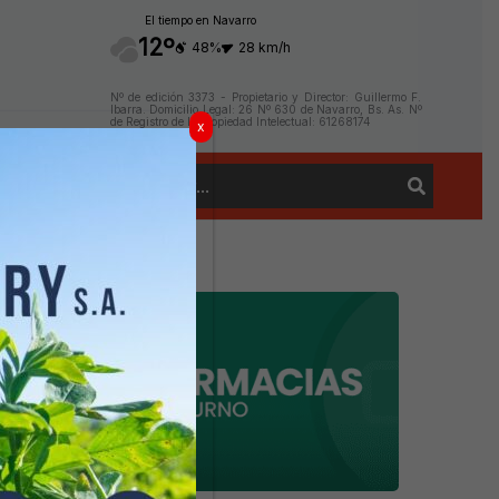
El tiempo en Navarro
12º
48%
28 km/h
Nº de edición 3373 - Propietario y Director: Guillermo F.
Ibarra. Domicilio Legal: 26 Nº 630 de Navarro, Bs. As. Nº
de Registro de la Propiedad Intelectual: 61268174
x
Buscar
Contacto
por: