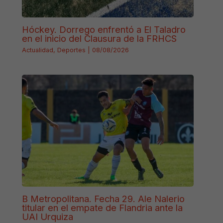
Hóckey. Dorrego enfrentó a El Taladro
en el inicio del Clausura de la FRHCS
Actualidad
,
Deportes
|
08/08/2026
B Metropolitana. Fecha 29. Ale Nalerio
titular en el empate de Flandria ante la
UAI Urquiza