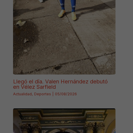
Llegó el día. Valen Hernández debutó
en Vélez Sarfield
Actualidad
,
Deportes
|
05/08/2026