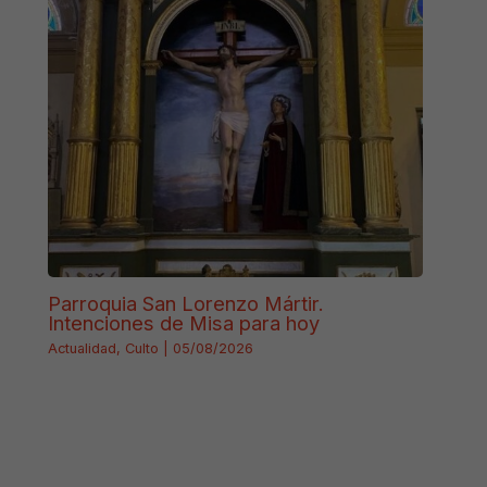
Parroquia San Lorenzo Mártir.
Intenciones de Misa para hoy
Actualidad
,
Culto
|
05/08/2026