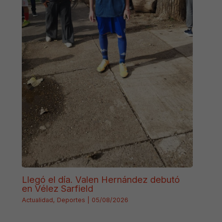
Llegó el día. Valen Hernández debutó
en Vélez Sarfield
Actualidad
,
Deportes
|
05/08/2026