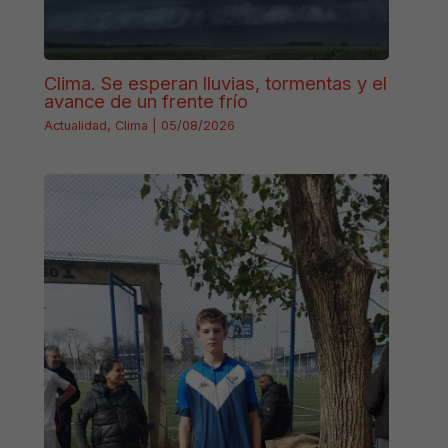
Clima. Se esperan lluvias, tormentas y el
avance de un frente frío
Actualidad
,
Clima
|
05/08/2026