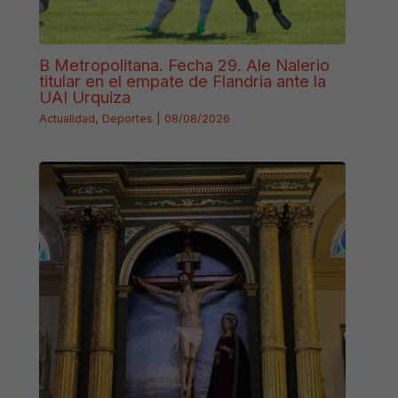
B Metropolitana. Fecha 29. Ale Nalerio
titular en el empate de Flandria ante la
UAI Urquiza
Actualidad
,
Deportes
|
08/08/2026