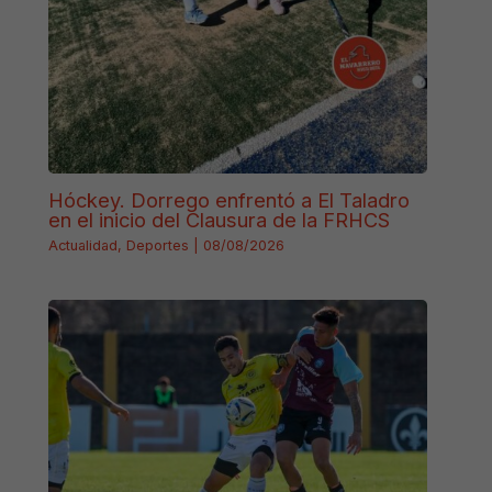
Hóckey. Dorrego enfrentó a El Taladro
en el inicio del Clausura de la FRHCS
Actualidad
,
Deportes
|
08/08/2026