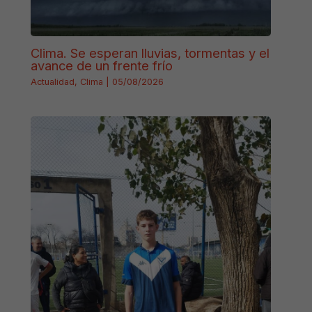
Clima. Se esperan lluvias, tormentas y el
avance de un frente frío
Actualidad
,
Clima
|
05/08/2026