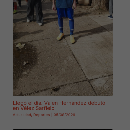
Llegó el día. Valen Hernández debutó
en Vélez Sarfield
Actualidad
,
Deportes
|
05/08/2026