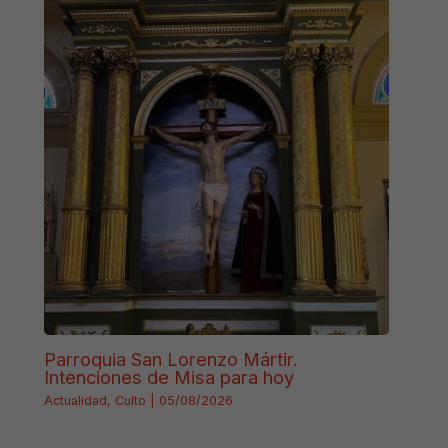
Parroquia San Lorenzo Mártir.
Intenciones de Misa para hoy
Actualidad
,
Culto
|
05/08/2026