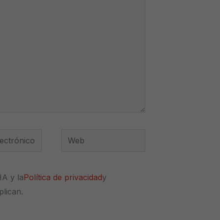
Web
*
HA y la
Política de privacidad
y
plican.