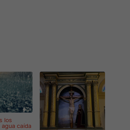
s los
e agua caída