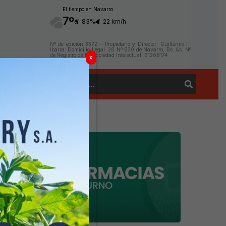
El tiempo en Navarro
7º
83%
22 km/h
Nº de edición 3372 - Propietario y Director: Guillermo F.
Ibarra. Domicilio Legal: 26 Nº 630 de Navarro, Bs. As. Nº
de Registro de la Propiedad Intelectual: 61268174
x
Buscar
Contacto
por: