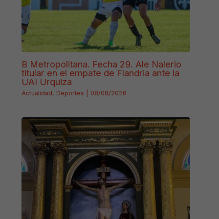
B Metropolitana. Fecha 29. Ale Nalerio
titular en el empate de Flandria ante la
UAI Urquiza
Actualidad
,
Deportes
|
08/08/2026