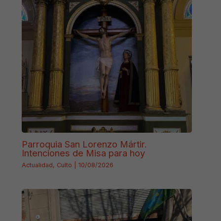
Parroquia San Lorenzo Mártir.
Intenciones de Misa para hoy
Actualidad
,
Culto
|
10/08/2026