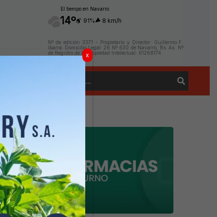
El tiempo en Navarro
14º
91%
8 km/h
Nº de edición 3371 - Propietario y Director: Guillermo F.
Ibarra. Domicilio Legal: 26 Nº 630 de Navarro, Bs. As. Nº
de Registro de la Propiedad Intelectual: 61268174
x
Buscar
Contacto
por: