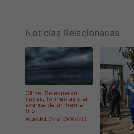
Noticias Relacionadas
Clima. Se esperan
lluvias, tormentas y el
avance de un frente
frío
Actualidad
,
Clima
|
05/08/2026