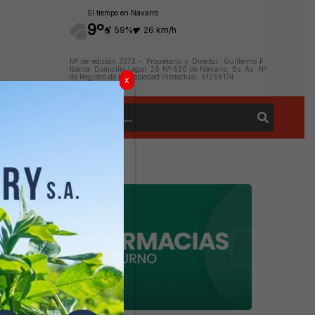
El tiempo en Navarro
9º
59%
26 km/h
Nº de edición 3373 - Propietario y Director: Guillermo F.
Ibarra. Domicilio Legal: 26 Nº 630 de Navarro, Bs. As. Nº
de Registro de la Propiedad Intelectual: 61268174
x
Buscar
Contacto
por: