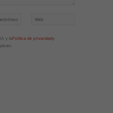
Web
*
HA y la
Política de privacidad
y
plican.