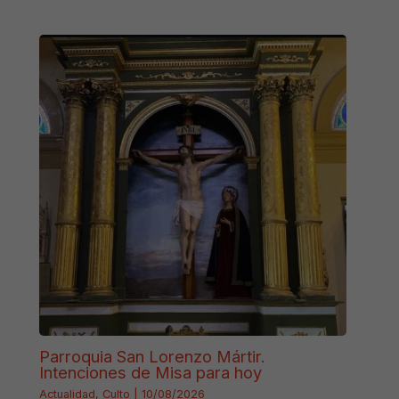
Parroquia San Lorenzo Mártir.
Intenciones de Misa para hoy
Actualidad
,
Culto
|
10/08/2026