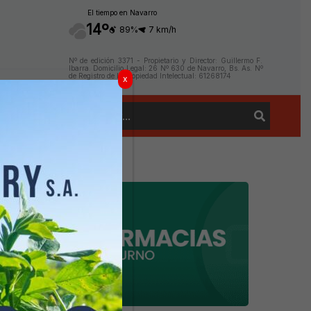
El tiempo en Navarro
14º
89%
7 km/h
Nº de edición 3371 - Propietario y Director: Guillermo F.
Ibarra. Domicilio Legal: 26 Nº 630 de Navarro, Bs. As. Nº
de Registro de la Propiedad Intelectual: 61268174
x
Buscar
Contacto
por: