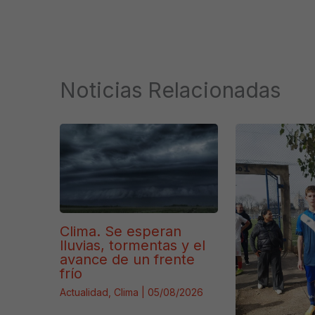
Noticias Relacionadas
Clima. Se esperan
lluvias, tormentas y el
avance de un frente
frío
Actualidad
,
Clima
|
05/08/2026