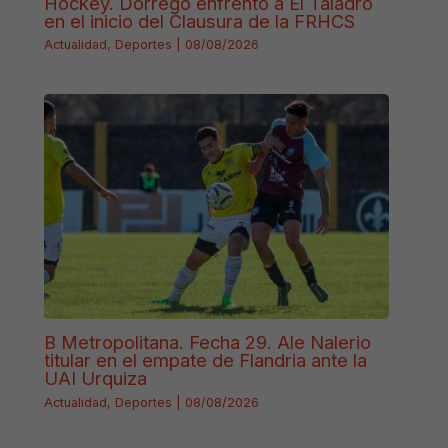
Hóckey. Dorrego enfrentó a El Taladro
en el inicio del Clausura de la FRHCS
Actualidad
,
Deportes
|
08/08/2026
B Metropolitana. Fecha 29. Ale Nalerio
titular en el empate de Flandria ante la
UAI Urquiza
Actualidad
,
Deportes
|
08/08/2026