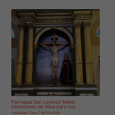
Parroquia San Lorenzo Mártir.
Intenciones de Misa para hoy
Actualidad
,
Culto
|
06/08/2026