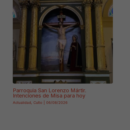
Parroquia San Lorenzo Mártir.
Intenciones de Misa para hoy
Actualidad
,
Culto
|
06/08/2026