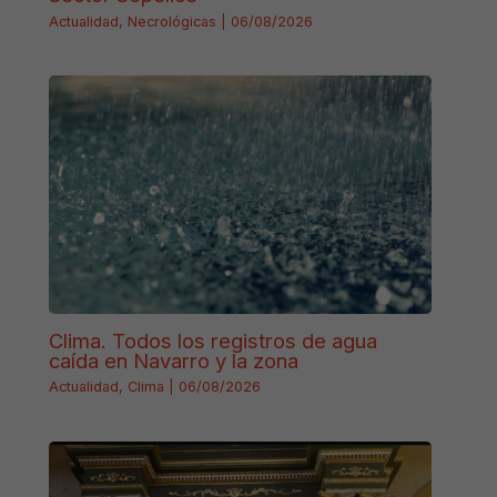
Actualidad
,
Necrológicas
|
06/08/2026
Clima. Todos los registros de agua
caída en Navarro y la zona
Actualidad
,
Clima
|
06/08/2026