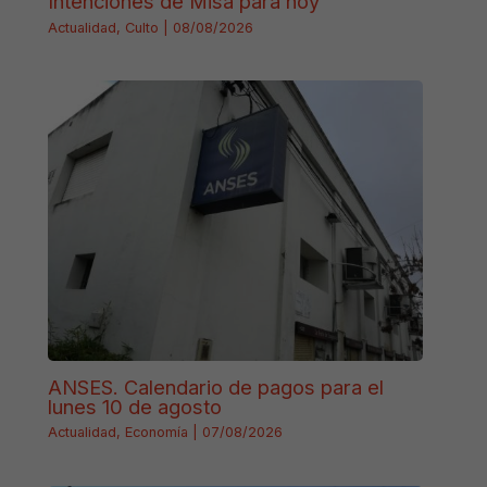
Intenciones de Misa para hoy
Actualidad
,
Culto
|
08/08/2026
ANSES. Calendario de pagos para el
lunes 10 de agosto
Actualidad
,
Economía
|
07/08/2026