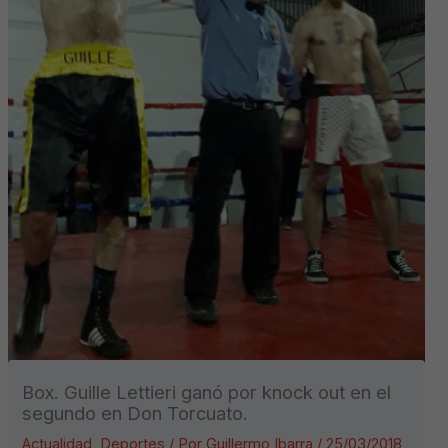
Box. Guille Lettieri ganó por knock out en el
segundo en Don Torcuato.
Actualidad
,
Deportes
/ Por
Guillermo Ibarra
/
25/03/2018