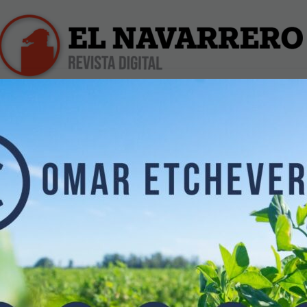
iles
Farmacias de Turno
Profesionales
Dólar Hoy
OS J.J.
05/2017