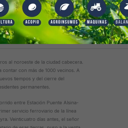
ros al noroeste de la ciudad cabecera.
a contar con más de 1000 vecinos. A
uevos tiempos y del cierre del
esidentes permanentes. El 15 de junio
ros al noroeste de la ciudad cabecera.
a contar con más de 1000 vecinos. A
uevos tiempos y del cierre del
residentes permanentes.
corrido entre Estación Puente Alsina-
imer servicio ferroviario de la línea
ra. Veinticuatro días antes, el señor
ario de esas tierras, puso a la venta