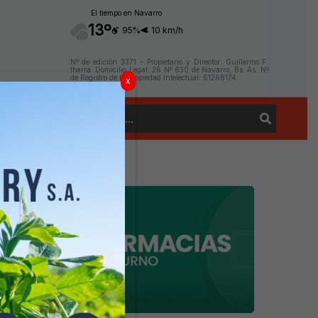
El tiempo en Navarro
13º
95%
10 km/h
Nº de edición 3371 - Propietario y Director: Guillermo F.
Ibarra. Domicilio Legal: 26 Nº 630 de Navarro, Bs. As. Nº
de Registro de la Propiedad Intelectual: 61268174
x
Buscar
Contacto
por: