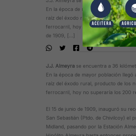
J.J. Almeyra se encuentra a 36 kilómet
En la época de mayor población llegó 
raíz del éxodo rural, producto de los n
ferrocarril, hoy no superaría los 200 r
de 1909, […]
J.J. Almeyra
se encuentra a 36 kilómet
En la época de mayor población llegó 
raíz del éxodo rural, producto de los n
ferrocarril, hoy no superaría los 200 
El 15 de junio de 1909, inauguró su re
San Sebastián (Ptdo. de Chivilcoy) el pr
Midland, pasando por la Estación Almey
Hipólito Almeyra hasta entonces propiet