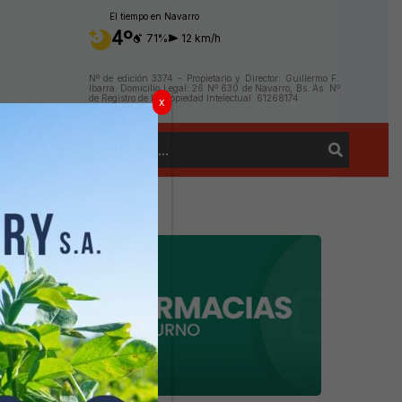
El tiempo en Navarro
4º
71%
12 km/h
Nº de edición 3374 - Propietario y Director: Guillermo F.
Ibarra. Domicilio Legal: 26 Nº 630 de Navarro, Bs. As. Nº
de Registro de la Propiedad Intelectual: 61268174
x
Buscar
Contacto
por: