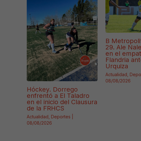
B Metropoli
29. Ale Naler
en el empa
Flandria ant
Urquiza
Actualidad
,
Depo
08/08/2026
Hóckey. Dorrego
enfrentó a El Taladro
en el inicio del Clausura
de la FRHCS
Actualidad
,
Deportes
|
08/08/2026