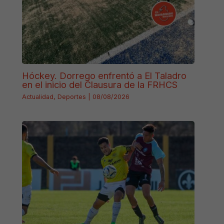
Hóckey. Dorrego enfrentó a El Taladro
en el inicio del Clausura de la FRHCS
Actualidad
,
Deportes
|
08/08/2026