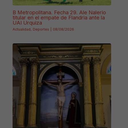
B Metropolitana. Fecha 29. Ale Nalerio
titular en el empate de Flandria ante la
UAI Urquiza
Actualidad
,
Deportes
|
08/08/2026