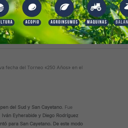
Ibarra
/
25/06/2017
eva fecha del Torneo «250 Años» en el
 encuentros. En el primer partido, se
ano. Fue victoria para Open por 2 a 1.
dríguez para «El Verde» y Mauro […]
eva fecha del Torneo «250 Años» en el
pen del Sud y San Cayetano
. Fue
:
Iván Eyherabide y Diego Rodríguez
ontó para San Cayetano. De este modo