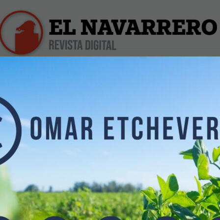
iles
Farmacias de Turno
Profesionales
Dólar Hoy
R. NUEVA
L
O.