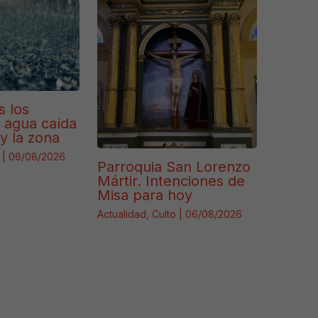
s los
e agua caída
y la zona
|
06/08/2026
Parroquia San Lorenzo
Mártir. Intenciones de
Misa para hoy
Actualidad
,
Culto
|
06/08/2026