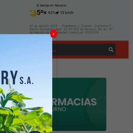
El tiempo en Navarro
5º
92%
13 km/h
Nº de edición 3372 - Propietario y Director: Guillermo F.
Ibarra. Domicilio Legal: 26 Nº 630 de Navarro, Bs. As. Nº
de Registro de la Propiedad Intelectual: 61268174
x
Buscar
Contacto
por: