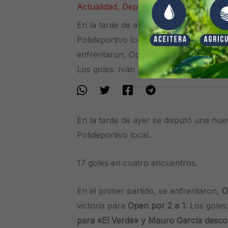
Actualidad
,
Deportes
/ Por
Guillermo 
En la tarde de ayer se disputó una nu
Polideportivo local. 17 goles en cuatro
enfrentaron, Open del Sud y San Cayet
Los goles: Iván Eyherabide y Diego Ro
En la tarde de ayer se disputó una nu
Polideportivo local.
17 goles en cuatro encuentros.
En el primer partido, se enfrentaron,
O
victoria para
Open por 2 a 1.
Los goles
para «El Verde» y Mauro García desc