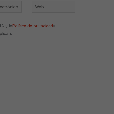
Web
*
HA y la
Política de privacidad
y
plican.