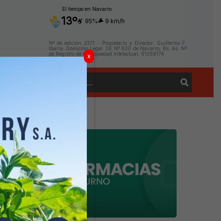
El tiempo en Navarro
13º
95%
9 km/h
Nº de edición 3371 - Propietario y Director: Guillermo F.
Ibarra. Domicilio Legal: 26 Nº 630 de Navarro, Bs. As. Nº
de Registro de la Propiedad Intelectual: 61268174
x
Buscar
Contacto
por: