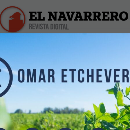
iles
Farmacias de Turno
Profesionales
Dólar Hoy
INO. TRES
UNA DERROTA
.