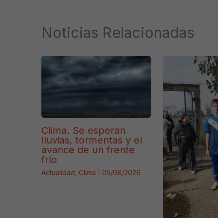
Noticias Relacionadas
Clima. Se esperan
lluvias, tormentas y el
avance de un frente
frío
Actualidad
,
Clima
|
05/08/2026