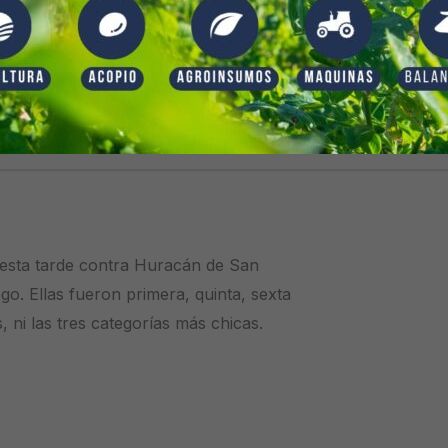
Ibarra
/
17/06/2017
 esta tarde contra Huracán de San
o. Ellas fueron primera, quinta, sexta
ni las tres categorías más chicas. Los
ptima perdió 2 a 0. La quinta ganó 4 a
 esta tarde contra Huracán de San
o. Ellas fueron primera, quinta, sexta
ni las tres categorías más chicas.