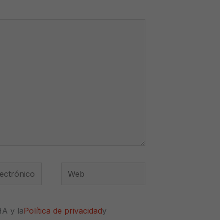
Web
*
HA y la
Política de privacidad
y