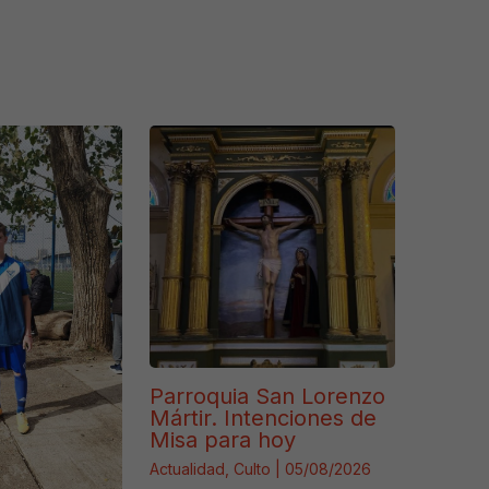
Parroquia San Lorenzo
Mártir. Intenciones de
Misa para hoy
Actualidad
,
Culto
|
05/08/2026