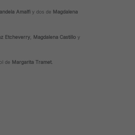
andela Amalfi
y dos de
Magdalena
z Etcheverry
,
Magdalena Castillo
y
gol de
Margarita Tramet
.