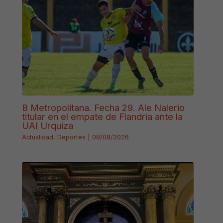
B Metropolitana. Fecha 29. Ale Nalerio
titular en el empate de Flandria ante la
UAI Urquiza
Actualidad
,
Deportes
|
08/08/2026