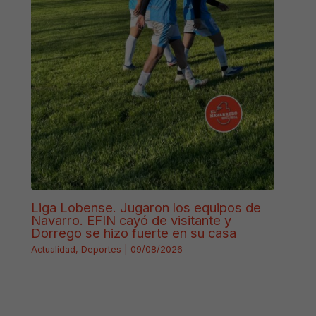
Liga Lobense. Jugaron los equipos de
Navarro. EFIN cayó de visitante y
Dorrego se hizo fuerte en su casa
Actualidad
,
Deportes
|
09/08/2026