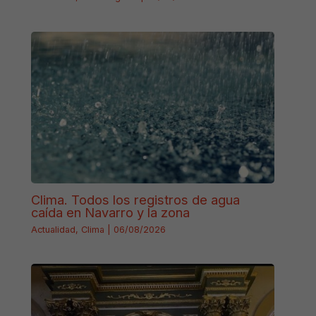
Clima. Todos los registros de agua
caída en Navarro y la zona
Actualidad
,
Clima
|
06/08/2026