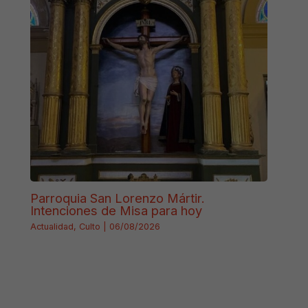
Parroquia San Lorenzo Mártir.
Intenciones de Misa para hoy
Actualidad
,
Culto
|
06/08/2026