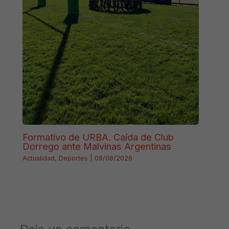
Formativo de URBA. Caída de Club
Dorrego ante Malvinas Argentinas
Actualidad
,
Deportes
|
09/08/2026