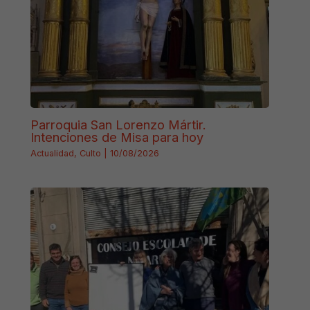
Parroquia San Lorenzo Mártir.
Intenciones de Misa para hoy
Actualidad
,
Culto
|
10/08/2026