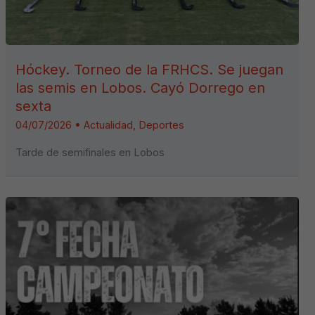
Hóckey. Torneo de la FRHCS. Se juegan
las semis en Lobos. Cayó Dorrego en
sexta
04/07/2026
•
Actualidad
,
Deportes
Tarde de semifinales en Lobos