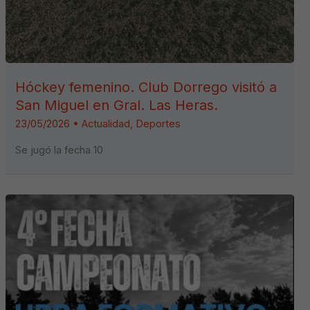
Hóckey femenino. Club Dorrego visitó a
San Miguel en Gral. Las Heras.
23/05/2026
•
Actualidad
,
Deportes
Se jugó la fecha 10