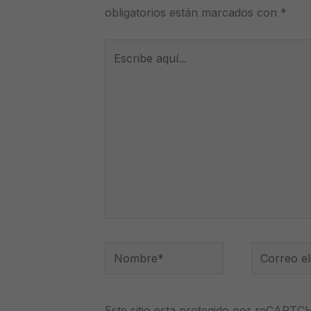
obligatorios están marcados con
*
Escribe
aquí...
Nombre*
Correo
electrónico
Este sitio esta protegido por reCAPTC