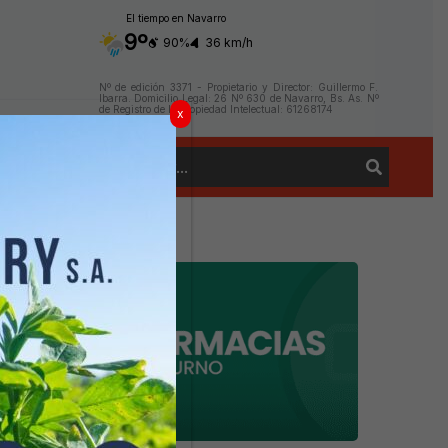
El tiempo en Navarro
9º
90%
36 km/h
Nº de edición 3371 - Propietario y Director: Guillermo F.
Ibarra. Domicilio Legal: 26 Nº 630 de Navarro, Bs. As. Nº
de Registro de la Propiedad Intelectual: 61268174
x
Buscar
Contacto
por: