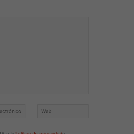
Web
*
HA y la
Política de privacidad
y